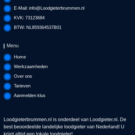
E-Mail:
info@Loodgieterbrummen.nl
KVK: 73123684
BTW: NL859364537B01
Menu
Home
Werkzaamheden
Over ons
Tarieven
Aanmelden klus
Loodgieterbrummen.nl is onderdeel van
Loodgieter.nl
. De
best beoordeelde landelijke loodgieter van Nederland! U
krijgt altijd een lokale loodgieter!